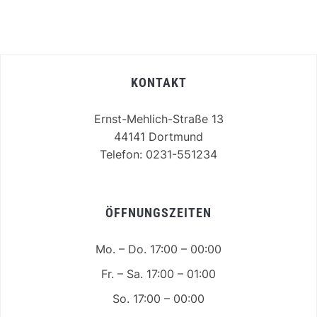
Foto
Auf Facebook anzeigen
·
Teilen
KONTAKT
Ernst-Mehlich-Straße 13
44141 Dortmund
Telefon: 0231-551234
ÖFFNUNGSZEITEN
Mo. – Do. 17:00 – 00:00
Fr. – Sa. 17:00 – 01:00
So. 17:00 – 00:00