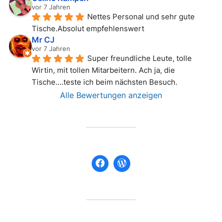
vor 7 Jahren
Nettes Personal und sehr gute 
Tische.Absolut empfehlenswert
Mr CJ
vor 7 Jahren
Super freundliche Leute, tolle 
Wirtin, mit tollen Mitarbeitern. Ach ja, die 
Tische....teste ich beim nächsten Besuch.
Alle Bewertungen anzeigen