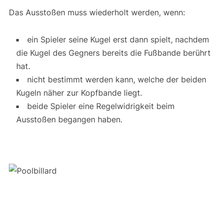
Das Ausstoßen muss wiederholt werden, wenn:
ein Spieler seine Kugel erst dann spielt, nachdem
die Kugel des Gegners bereits die Fußbande berührt
hat.
nicht bestimmt werden kann, welche der beiden
Kugeln näher zur Kopfbande liegt.
beide Spieler eine Regelwidrigkeit beim
Ausstoßen begangen haben.