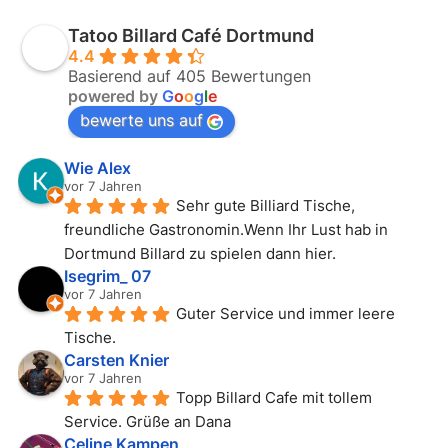
Tatoo Billard Café Dortmund
4.4
Basierend auf 405 Bewertungen
powered by
G
o
o
g
l
e
bewerte uns auf
Wie Alex
vor 7 Jahren
Sehr gute Billiard Tische, 
freundliche Gastronomin.Wenn Ihr Lust hab in 
Dortmund Billard zu spielen dann hier.
Isegrim_ 07
vor 7 Jahren
Guter Service und immer leere 
Tische.
Carsten Knier
vor 7 Jahren
Topp Billard Cafe mit tollem 
Service. Grüße an Dana
Celine Kampen