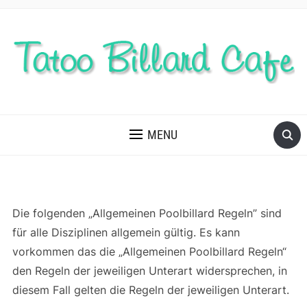
MENU
Die folgenden „Allgemeinen Poolbillard Regeln” sind
für alle Disziplinen allgemein gültig. Es kann
vorkommen das die „Allgemeinen Poolbillard Regeln“
den Regeln der jeweiligen Unterart widersprechen, in
diesem Fall gelten die Regeln der jeweiligen Unterart.