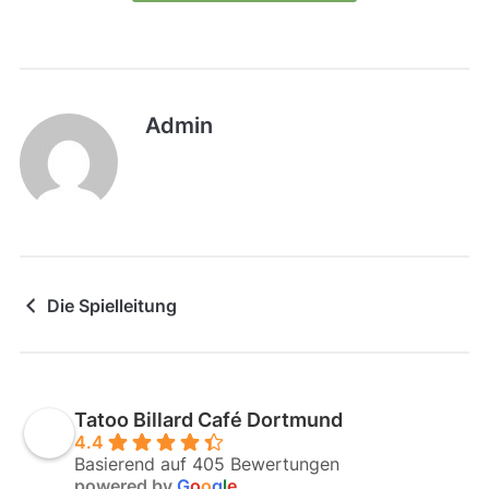
Admin
Die Spielleitung
Tatoo Billard Café Dortmund
4.4
Basierend auf 405 Bewertungen
powered by
G
o
o
g
l
e