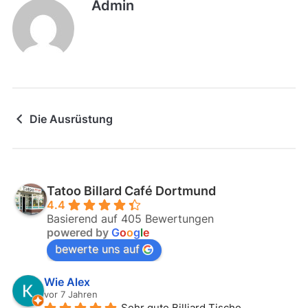
Admin
Die Ausrüstung
Tatoo Billard Café Dortmund
4.4
Basierend auf 405 Bewertungen
powered by
G
o
o
g
l
e
bewerte uns auf
Wie Alex
vor 7 Jahren
Sehr gute Billiard Tische, 