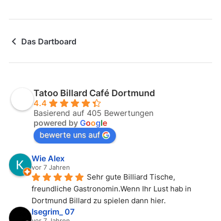
Das Dartboard
Tatoo Billard Café Dortmund
4.4
Basierend auf 405 Bewertungen
powered by
G
o
o
g
l
e
bewerte uns auf
Wie Alex
vor 7 Jahren
Sehr gute Billiard Tische, 
freundliche Gastronomin.Wenn Ihr Lust hab in 
Dortmund Billard zu spielen dann hier.
Isegrim_ 07
vor 7 Jahren